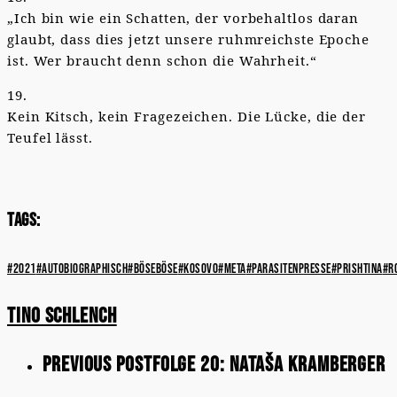
„Ich bin wie ein Schatten, der vorbehaltlos daran
glaubt, dass dies jetzt unsere ruhmreichste Epoche
ist. Wer braucht denn schon die Wahrheit.“
19.
Kein Kitsch, kein Fragezeichen. Die Lücke, die der
Teufel lässt.
Tags:
#2021
#autobiographisch
#böseböse
#kosovo
#meta
#parasitenpresse
#prishtina
#r
Tino Schlench
Previous Post
Folge 20: Nataša Kramberger