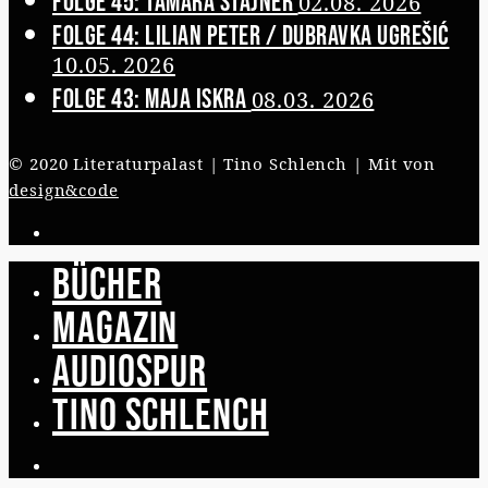
Folge 45: Tamara Štajner
02.08. 2026
Folge 44: Lilian Peter / Dubravka Ugrešić
10.05. 2026
Folge 43: Maja Iskra
08.03. 2026
© 2020 Literaturpalast | Tino Schlench | Mit
von
design&code
Bücher
Magazin
Audiospur
Tino Schlench