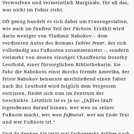
Verworfene und vermeintlich Marginale, für all das,
was nicht im Fokus steht.
Oft genug handelt es sich dabei um Frauengestalten,
wie auch im fünften Teil der
Füchsin
. Erzählt wird
darin weniger von Vladimir Nabokov – dem
verdienten Autor des Romans
Fahles Feuer
, der sich
vollständig aus Fußnoten zusammensetzt –, sondern
vielmehr von dessen einstiger Chauffeurin Dorothy
Leuthold, einer fürsorglichen Bibliothekarin. Sie
fuhr die Nabokovs einst durchs fremde Amerika, der
feiste Nabokov benannte anschließend einen Falter
nach ihr. Leuthold wird folglich dem Vergessen
entrissen, findet sich nun im Zentrum der
Geschichte. Letztlich ist es ja so: „[A]lles läuft
irgendwann darauf hinaus, wer wen zu seiner
Fußnote macht, wer wen
fußnotet
, wer am Ende Text
und wer Fußnote ist.“
Und da denken Sie jetzt mal fachgerecht drüber nach,