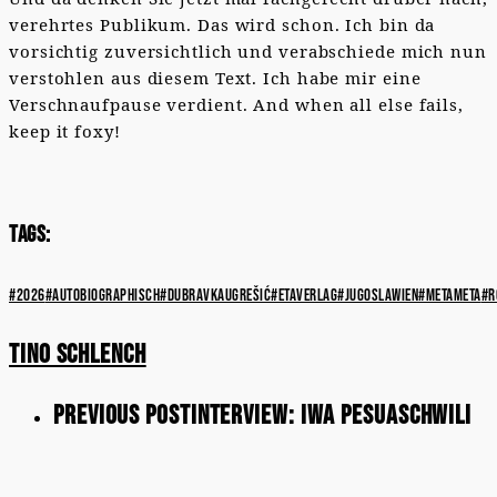
verehrtes Publikum. Das wird schon. Ich bin da
vorsichtig zuversichtlich und verabschiede mich nun
verstohlen aus diesem Text. Ich habe mir eine
Verschnaufpause verdient. And when all else fails,
keep it foxy!
Tags:
#2026
#autobiographisch
#dubravkaugrešić
#etaverlag
#jugoslawien
#metameta
#r
Tino Schlench
Previous Post
Interview: Iwa Pesuaschwili