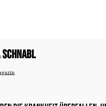
a Schnabl
agazin