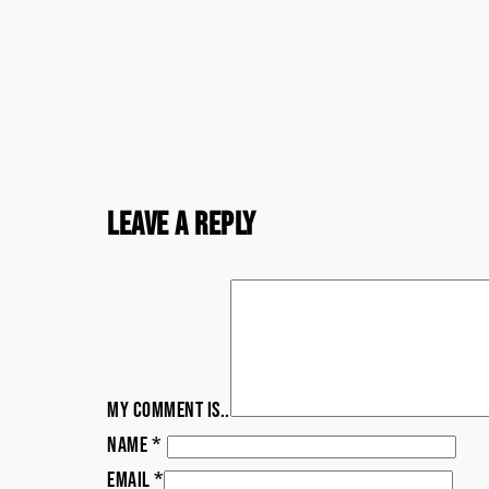
Leave a Reply
My comment is..
Name
*
Email
*