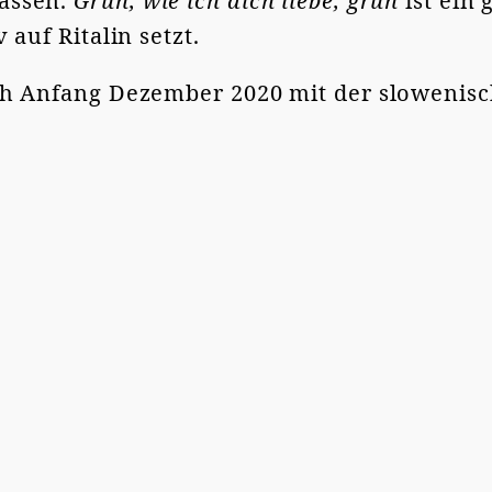
assen.
Grün, wie ich dich liebe, grün
ist ein
 auf Ritalin setzt.
ch Anfang Dezember 2020 mit der slowenisc