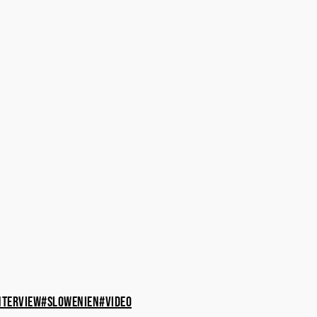
nterview
#slowenien
#video