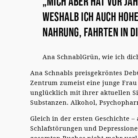
„Mich aber hat vor Jah
weshalb ich auch hoh
Nahrung, Fahrten in d
Ana Schnabl
Grün, wie ich dic
Ana Schnabls preisgekröntes De
Zentrum zumeist eine junge Frau s
unglücklich mit ihrer aktuellen 
Substanzen. Alkohol, Psychopharm
Gleich in der ersten Geschichte –
Schlafstörungen und Depressione