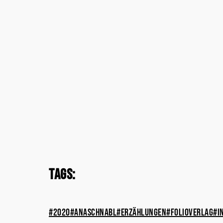
Tags:
#2020
#anaschnabl
#erzählungen
#folioverlag
#i