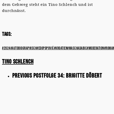
dem Gehweg steht ein Tino Schlench und ist
durchnässt.
Tags:
#2024
#autobiographisch
#edopopović
#kroatien
#maschadabic
#moderation
#roma
Tino Schlench
Previous Post
Folge 34: Brigitte Döbert