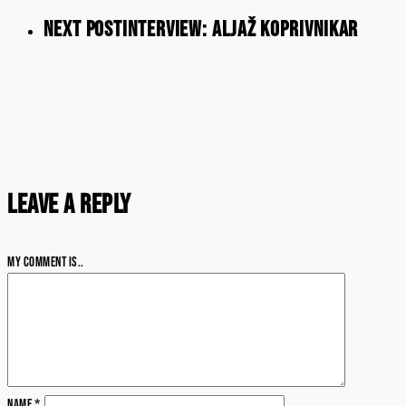
Next Post
Interview: Aljaž Koprivnikar
Leave a Reply
My comment is..
Name
*