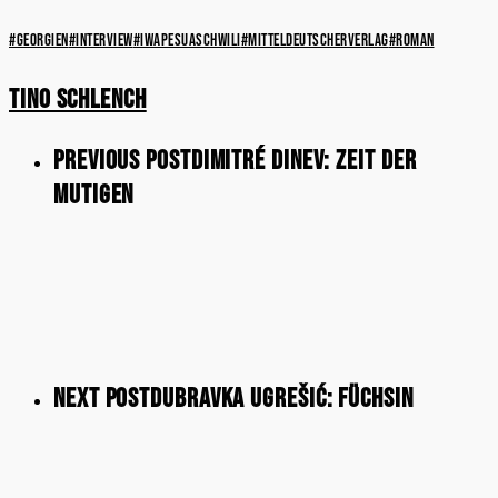
#georgien
#interview
#iwapesuaschwili
#mitteldeutscherverlag
#roman
Tino Schlench
Previous Post
Dimitré Dinev: Zeit der
Mutigen
Next Post
Dubravka Ugrešić: Füchsin