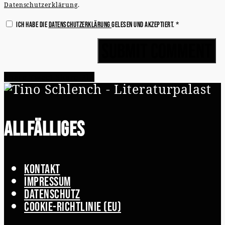
Datenschutzerklärung
.
Ich habe die
Datenschutzerklärung
gelesen und akzeptiert.
*
Share
Tweet
Share
Pin
Allfälliges
Kontakt
Impressum
Datenschutz
Cookie-Richtlinie (EU)