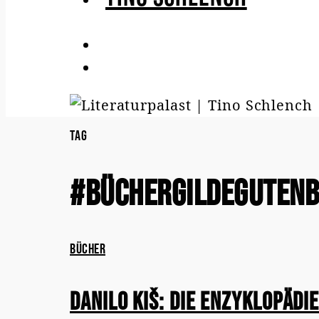
Tag
#büchergildegutenbe
Bücher
Danilo Kiš: Die Enzyklopädi