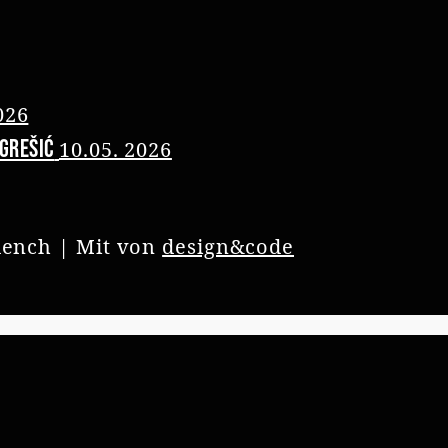
026
Ugrešić
10.05. 2026
lench | Mit
von
design&code