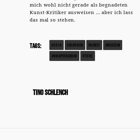
mich wohl nicht gerade als begnadeten
Kunst-Kritiker ausweisen … aber ich lass
das mal so stehen.
Tags:
#2018
#georgien
#kunst
#museum
#NikoPirosmani
#tiere
Tino Schlench