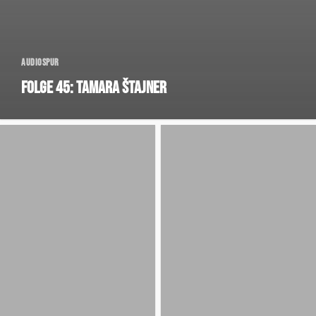
Audiospur
Folge 45: Tamara Štajner