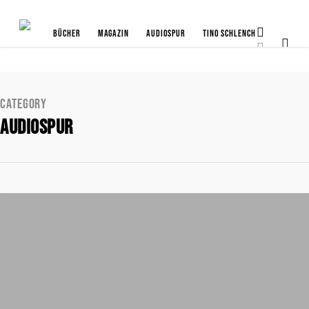
Bücher
Magazin
Audiospur
Tino Schlench
Category
Audiospur