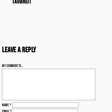
Taubheit
Leave a Reply
My comment is..
Name
*
Email
*